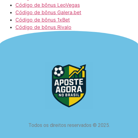
Código de bônus LeoVegas
Código de bônus Galera.bet
Código de bônus 1xBet
Código de bônus Rivalo
Todos os direitos reservados
©
2025.