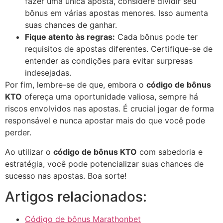
fazer uma única aposta, considere dividir seu
bônus em várias apostas menores. Isso aumenta
suas chances de ganhar.
Fique atento às regras:
Cada bônus pode ter
requisitos de apostas diferentes. Certifique-se de
entender as condições para evitar surpresas
indesejadas.
Por fim, lembre-se de que, embora o
código de bônus
KTO
ofereça uma oportunidade valiosa, sempre há
riscos envolvidos nas apostas. É crucial jogar de forma
responsável e nunca apostar mais do que você pode
perder.
Ao utilizar o
código de bônus KTO
com sabedoria e
estratégia, você pode potencializar suas chances de
sucesso nas apostas. Boa sorte!
Artigos relacionados:
Código de bônus Marathonbet