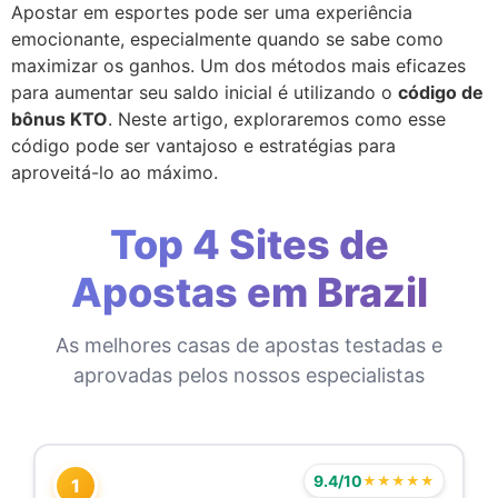
Apostar em esportes pode ser uma experiência
emocionante, especialmente quando se sabe como
maximizar os ganhos. Um dos métodos mais eficazes
para aumentar seu saldo inicial é utilizando o
código de
bônus KTO
. Neste artigo, exploraremos como esse
código pode ser vantajoso e estratégias para
aproveitá-lo ao máximo.
Top 4 Sites de
Apostas em Brazil
As melhores casas de apostas testadas e
aprovadas pelos nossos especialistas
9.4/10
★★★★★
1