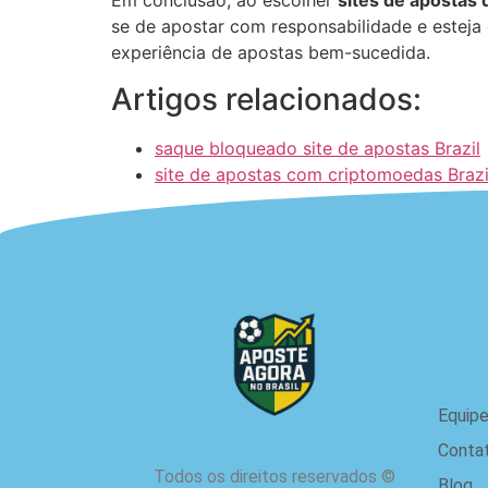
Em conclusão, ao escolher
sites de apostas 
se de apostar com responsabilidade e esteja
experiência de apostas bem-sucedida.
Artigos relacionados:
saque bloqueado site de apostas Brazil
site de apostas com criptomoedas Brazi
So
Equip
Conta
Todos os direitos reservados
©
Blog