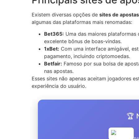
Existem diversas opções de
sites de apostas
algumas das plataformas mais renomadas:
Bet365:
Uma das maiores plataformas 
excelente bônus de boas-vindas.
1xBet:
Com uma interface amigável, este
pagamento, incluindo criptomoedas.
Betfair:
Famoso por sua bolsa de aposta
nas apostas.
Esses sites não apenas aceitam jogadores e
experiência do usuário.
🏆 
Bô