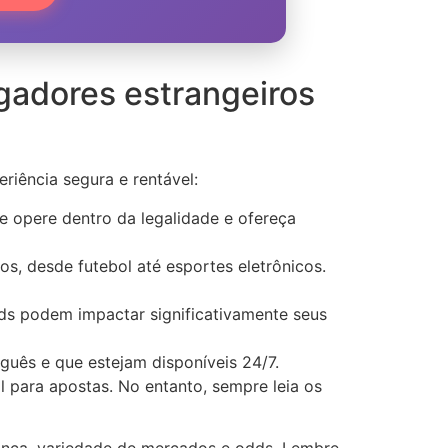
ogadores estrangeiros
riência segura e rentável:
le opere dentro da legalidade e ofereça
, desde futebol até esportes eletrônicos.
ds podem impactar significativamente seus
uês e que estejam disponíveis 24/7.
l para apostas. No entanto, sempre leia os