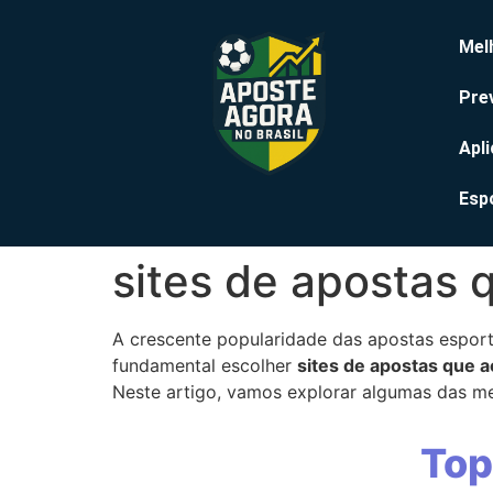
Mel
Pre
Apli
Esp
sites de apostas 
A crescente popularidade das apostas esport
fundamental escolher
sites de apostas que a
Neste artigo, vamos explorar algumas das me
Top