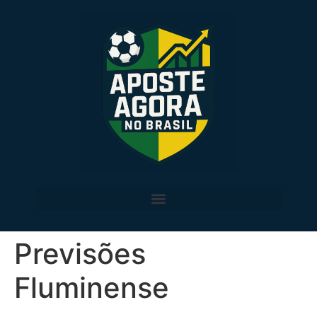
Previsões
Fluminense