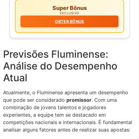
Super Bônus
EXCLUSIVO
OBTER BÔNUS
Previsões Fluminense:
Análise do Desempenho
Atual
Atualmente, o Fluminense apresenta um desempenho
que pode ser considerado
promissor
. Com uma
combinação de jovens talentos e jogadores
experientes, a equipe tem se destacado em
competições nacionais e internacionais. É fundamental
analisar alguns fatores antes de realizar suas apostas: