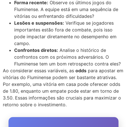
Forma recente:
Observe os últimos jogos do
Fluminense. A equipe está em uma sequência de
vitórias ou enfrentando dificuldades?
Lesões e suspensões:
Verifique se jogadores
importantes estão fora de combate, pois isso
pode impactar diretamente no desempenho em
campo.
Confrontos diretos:
Analise o histórico de
confrontos com os próximos adversários. O
Fluminense tem um bom retrospecto contra eles?
Ao considerar essas variáveis, as
odds
para apostar em
vitórias do Fluminense podem ser bastante atrativas.
Por exemplo, uma vitória em casa pode oferecer odds
de 1.80, enquanto um empate pode estar em torno de
3.50. Essas informações são cruciais para maximizar o
retorno sobre o investimento.