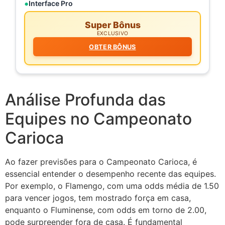
Interface Pro
Super Bônus
EXCLUSIVO
OBTER BÔNUS
Análise Profunda das
Equipes no Campeonato
Carioca
Ao fazer previsões para o Campeonato Carioca, é
essencial entender o desempenho recente das equipes.
Por exemplo, o Flamengo, com uma odds média de 1.50
para vencer jogos, tem mostrado força em casa,
enquanto o Fluminense, com odds em torno de 2.00,
pode surpreender fora de casa. É fundamental