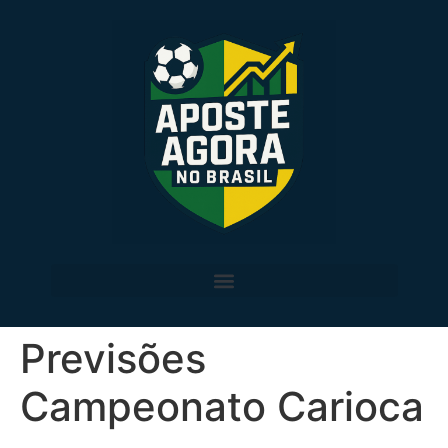
Previsões
Campeonato Carioca