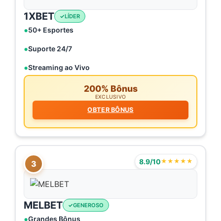
1XBET
LÍDER
50+ Esportes
Suporte 24/7
Streaming ao Vivo
200% Bônus
EXCLUSIVO
OBTER BÔNUS
8.9/10
★★★★★
3
MELBET
GENEROSO
Grandes Bônus