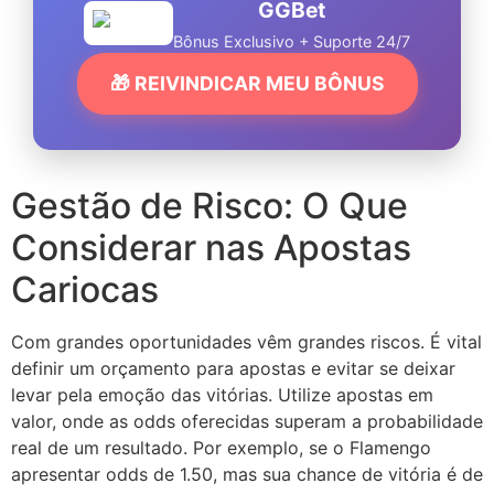
GGBet
Bônus Exclusivo + Suporte 24/7
🎁 REIVINDICAR MEU BÔNUS
Gestão de Risco: O Que
Considerar nas Apostas
Cariocas
Com grandes oportunidades vêm grandes riscos. É vital
definir um orçamento para apostas e evitar se deixar
levar pela emoção das vitórias. Utilize apostas em
valor, onde as odds oferecidas superam a probabilidade
real de um resultado. Por exemplo, se o Flamengo
apresentar odds de 1.50, mas sua chance de vitória é de