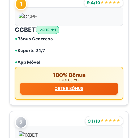
9.4/10
★★★★★
1
GGBET
SITE N°1
Bônus Generoso
Suporte 24/7
App Móvel
100% Bônus
EXCLUSIVO
OBTER BÔNUS
9.1/10
★★★★★
2