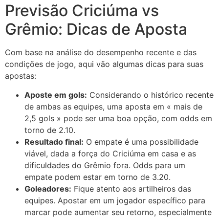
Previsão Criciúma vs
Grêmio: Dicas de Aposta
Com base na análise do desempenho recente e das
condições de jogo, aqui vão algumas dicas para suas
apostas:
Aposte em gols:
Considerando o histórico recente
de ambas as equipes, uma aposta em « mais de
2,5 gols » pode ser uma boa opção, com odds em
torno de 2.10.
Resultado final:
O empate é uma possibilidade
viável, dada a força do Criciúma em casa e as
dificuldades do Grêmio fora. Odds para um
empate podem estar em torno de 3.20.
Goleadores:
Fique atento aos artilheiros das
equipes. Apostar em um jogador específico para
marcar pode aumentar seu retorno, especialmente