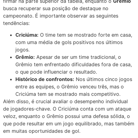
firmar na parte superior da tabela, enquanto o
Grêmio
busca recuperar sua posição de destaque no
campeonato. É importante observar as seguintes
tendências:
Criciúma:
O time tem se mostrado forte em casa,
com uma média de gols positivos nos últimos
jogos.
Grêmio:
Apesar de ser um time tradicional, o
Grêmio tem enfrentado dificuldades fora de casa,
o que pode influenciar o resultado.
Histórico de confrontos:
Nos últimos cinco jogos
entre as equipes, o Grêmio venceu três, mas o
Criciúma tem se mostrado mais competitivo.
Além disso, é crucial avaliar o desempenho individual
de jogadores-chave. O Criciúma conta com um ataque
veloz, enquanto o Grêmio possui uma defesa sólida, o
que pode resultar em um jogo equilibrado, mas também
em muitas oportunidades de gol.