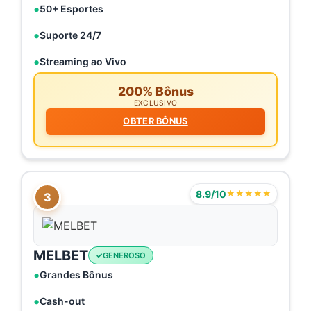
50+ Esportes
Suporte 24/7
Streaming ao Vivo
200% Bônus
EXCLUSIVO
OBTER BÔNUS
8.9/10
★★★★★
3
MELBET
GENEROSO
Grandes Bônus
Cash-out