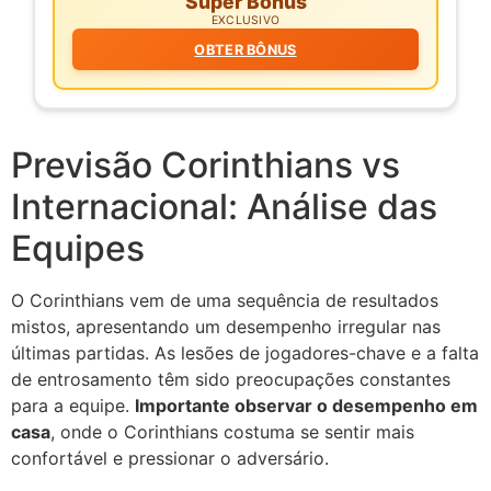
Super Bônus
EXCLUSIVO
OBTER BÔNUS
Previsão Corinthians vs
Internacional: Análise das
Equipes
O Corinthians vem de uma sequência de resultados
mistos, apresentando um desempenho irregular nas
últimas partidas. As lesões de jogadores-chave e a falta
de entrosamento têm sido preocupações constantes
para a equipe.
Importante observar o desempenho em
casa
, onde o Corinthians costuma se sentir mais
confortável e pressionar o adversário.