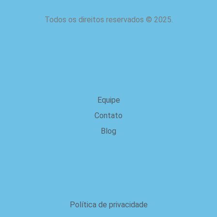
Todos os direitos reservados
©
2025.
Sobre nós
Equipe
Contato
Blog
Jurídica
Política de privacidade