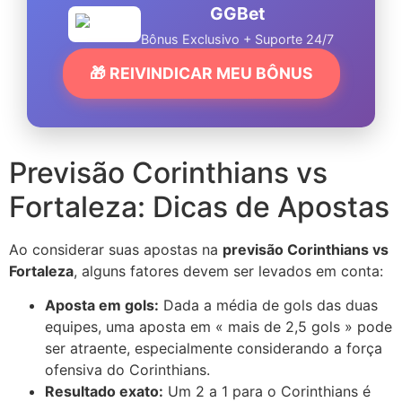
GGBet
Bônus Exclusivo + Suporte 24/7
🎁 REIVINDICAR MEU BÔNUS
Previsão Corinthians vs
Fortaleza: Dicas de Apostas
Ao considerar suas apostas na
previsão Corinthians vs
Fortaleza
, alguns fatores devem ser levados em conta:
Aposta em gols:
Dada a média de gols das duas
equipes, uma aposta em « mais de 2,5 gols » pode
ser atraente, especialmente considerando a força
ofensiva do Corinthians.
Resultado exato:
Um 2 a 1 para o Corinthians é