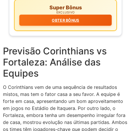
Super Bônus
EXCLUSIVO
OBTER BÔNUS
Previsão Corinthians vs
Fortaleza: Análise das
Equipes
O Corinthians vem de uma sequência de resultados
mistos, mas tem o fator casa a seu favor. A equipe é
forte em casa, apresentando um bom aproveitamento
em jogos no Estádio de Itaquera. Por outro lado, o
Fortaleza, embora tenha um desempenho irregular fora
de casa, mostrou evolução nas últimas partidas. Ambos
os times têm jogadores-chave que podem decidir o