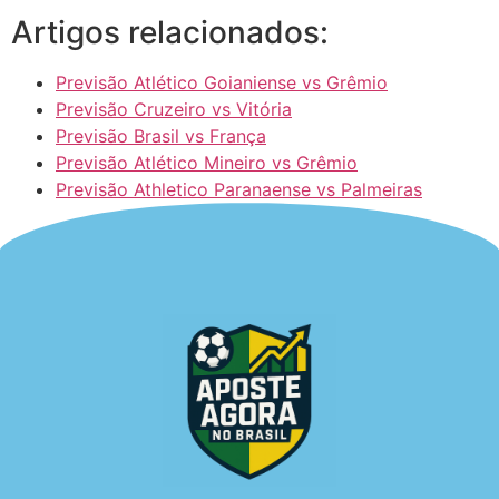
Artigos relacionados:
Previsão Atlético Goianiense vs Grêmio
Previsão Cruzeiro vs Vitória
Previsão Brasil vs França
Previsão Atlético Mineiro vs Grêmio
Previsão Athletico Paranaense vs Palmeiras