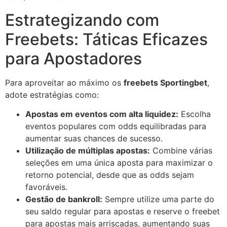
Estrategizando com
Freebets: Táticas Eficazes
para Apostadores
Para aproveitar ao máximo os
freebets Sportingbet
,
adote estratégias como:
Apostas em eventos com alta liquidez:
Escolha
eventos populares com odds equilibradas para
aumentar suas chances de sucesso.
Utilização de múltiplas apostas:
Combine várias
seleções em uma única aposta para maximizar o
retorno potencial, desde que as odds sejam
favoráveis.
Gestão de bankroll:
Sempre utilize uma parte do
seu saldo regular para apostas e reserve o freebet
para apostas mais arriscadas, aumentando suas