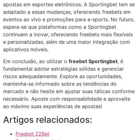
apostas em esportes eletrônicos. A Sportingbet tem se
adaptado a essas mudanças, oferecendo freebets em
eventos ao vivo e promoções para e-sports. No futuro,
espera-se que plataformas como a Sportingbet
continuem a inovar, oferecendo freebets mais flexíveis
e personalizadas, além de uma maior integração com
aplicativos móveis.
Em conclusão, ao utilizar o
freebet Sportingbet
, é
fundamental adotar estratégias sólidas e gerenciar
riscos adequadamente. Explore as oportunidades,
mantenha-se informado sobre as tendências do
mercado e não hesite em ajustar suas táticas conforme
necessário. Aposte com responsabilidade e aproveite
ao máximo suas experiências de apostas!
Artigos relacionados:
Freebet 22Bet