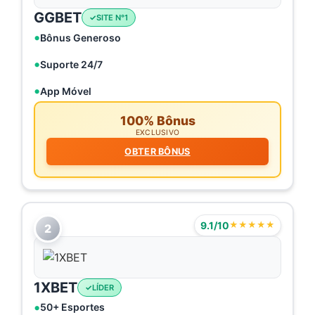
GGBET
SITE N°1
Bônus Generoso
Suporte 24/7
App Móvel
100% Bônus
EXCLUSIVO
OBTER BÔNUS
9.1/10
★★★★★
2
1XBET
LÍDER
50+ Esportes