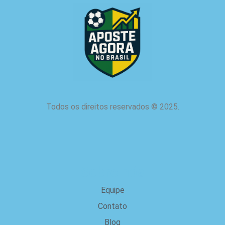
Todos os direitos reservados
©
2025.
Sobre nós
Equipe
Contato
Blog