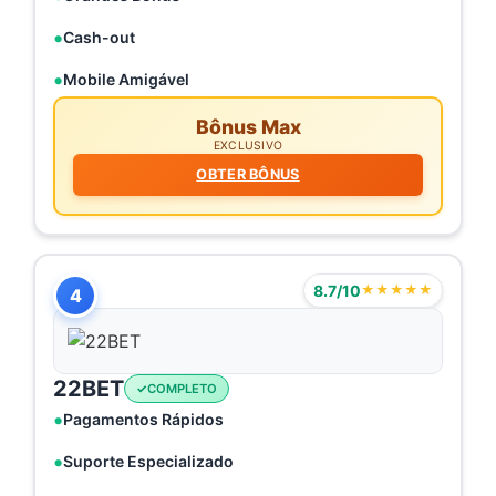
Cash-out
Mobile Amigável
Bônus Max
EXCLUSIVO
OBTER BÔNUS
8.7/10
★★★★★
4
22BET
COMPLETO
Pagamentos Rápidos
Suporte Especializado