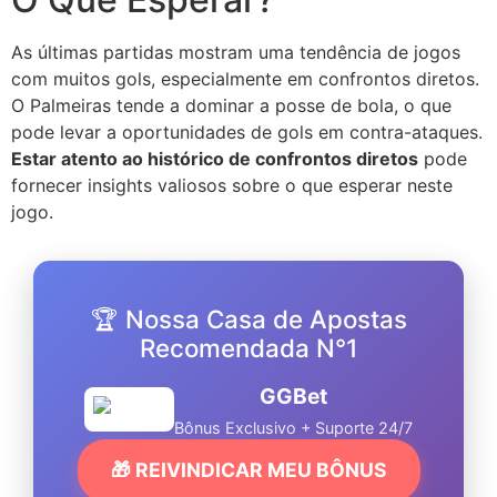
As últimas partidas mostram uma tendência de jogos
com muitos gols, especialmente em confrontos diretos.
O Palmeiras tende a dominar a posse de bola, o que
pode levar a oportunidades de gols em contra-ataques.
Estar atento ao histórico de confrontos diretos
pode
fornecer insights valiosos sobre o que esperar neste
jogo.
🏆 Nossa Casa de Apostas
Recomendada N°1
GGBet
Bônus Exclusivo + Suporte 24/7
🎁 REIVINDICAR MEU BÔNUS