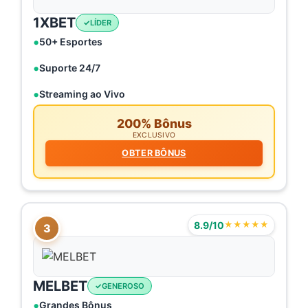
1XBET
LÍDER
50+ Esportes
Suporte 24/7
Streaming ao Vivo
200% Bônus
EXCLUSIVO
OBTER BÔNUS
8.9/10
★★★★★
3
MELBET
GENEROSO
Grandes Bônus