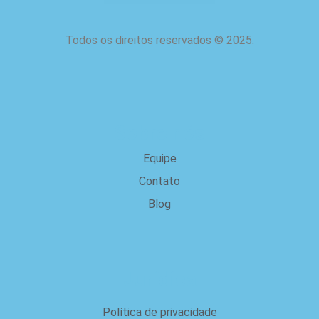
Todos os direitos reservados
©
2025.
Sobre nós
Equipe
Contato
Blog
Jurídica
Política de privacidade