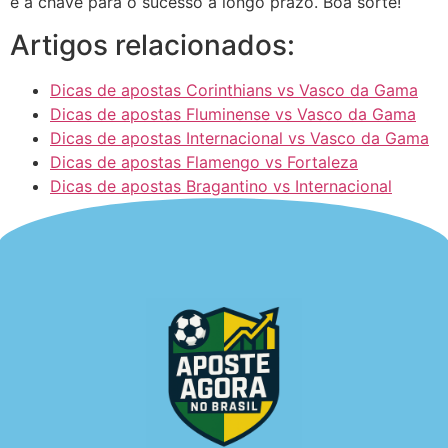
é a chave para o sucesso a longo prazo. Boa sorte!
Artigos relacionados:
Dicas de apostas Corinthians vs Vasco da Gama
Dicas de apostas Fluminense vs Vasco da Gama
Dicas de apostas Internacional vs Vasco da Gama
Dicas de apostas Flamengo vs Fortaleza
Dicas de apostas Bragantino vs Internacional