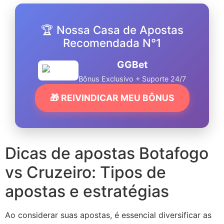
🏆 Nossa Casa de Apostas
Recomendada N°1
GGBet
Bônus Exclusivo + Suporte 24/7
🎁 REIVINDICAR MEU BÔNUS
Dicas de apostas Botafogo
vs Cruzeiro: Tipos de
apostas e estratégias
Ao considerar suas apostas, é essencial diversificar as