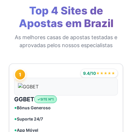
Top 4 Sites de
Apostas em Brazil
As melhores casas de apostas testadas e
aprovadas pelos nossos especialistas
9.4/10
★★★★★
1
GGBET
SITE N°1
Bônus Generoso
Suporte 24/7
App Móvel