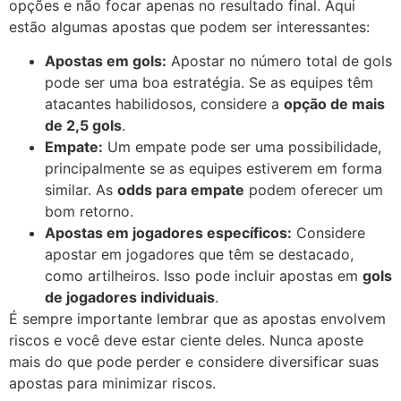
opções e não focar apenas no resultado final. Aqui
estão algumas apostas que podem ser interessantes:
Apostas em gols:
Apostar no número total de gols
pode ser uma boa estratégia. Se as equipes têm
atacantes habilidosos, considere a
opção de mais
de 2,5 gols
.
Empate:
Um empate pode ser uma possibilidade,
principalmente se as equipes estiverem em forma
similar. As
odds para empate
podem oferecer um
bom retorno.
Apostas em jogadores específicos:
Considere
apostar em jogadores que têm se destacado,
como artilheiros. Isso pode incluir apostas em
gols
de jogadores individuais
.
É sempre importante lembrar que as apostas envolvem
riscos e você deve estar ciente deles. Nunca aposte
mais do que pode perder e considere diversificar suas
apostas para minimizar riscos.