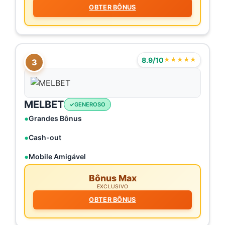
OBTER BÔNUS
8.9/10
★★★★★
3
MELBET
GENEROSO
Grandes Bônus
Cash-out
Mobile Amigável
Bônus Max
EXCLUSIVO
OBTER BÔNUS