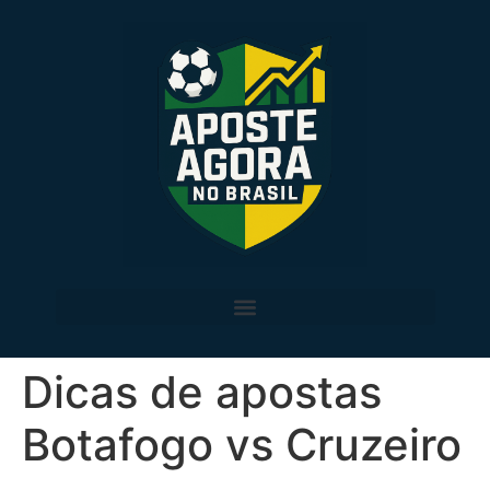
Dicas de apostas
Botafogo vs Cruzeiro