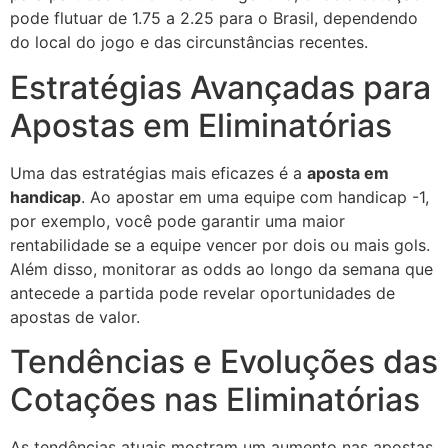
pode flutuar de 1.75 a 2.25 para o Brasil, dependendo
do local do jogo e das circunstâncias recentes.
Estratégias Avançadas para
Apostas em Eliminatórias
Uma das estratégias mais eficazes é a
aposta em
handicap
. Ao apostar em uma equipe com handicap -1,
por exemplo, você pode garantir uma maior
rentabilidade se a equipe vencer por dois ou mais gols.
Além disso, monitorar as odds ao longo da semana que
antecede a partida pode revelar oportunidades de
apostas de valor.
Tendências e Evoluções das
Cotações nas Eliminatórias
As tendências atuais mostram um aumento nas apostas