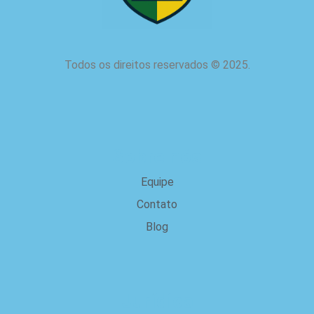
Todos os direitos reservados
©
2025.
Sobre nós
Equipe
Contato
Blog
Jurídica