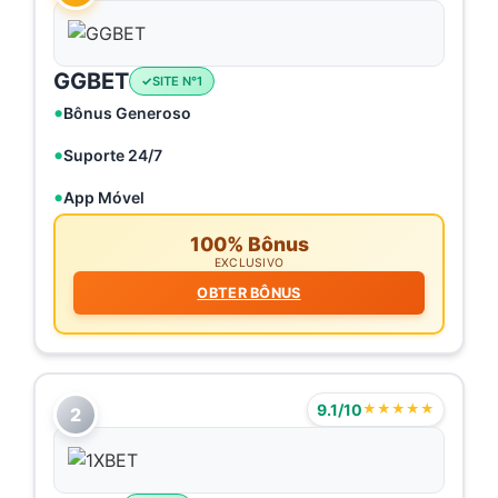
GGBET
SITE N°1
Bônus Generoso
Suporte 24/7
App Móvel
100% Bônus
EXCLUSIVO
OBTER BÔNUS
9.1/10
★★★★★
2