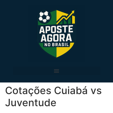
Cotações Cuiabá vs
Juventude