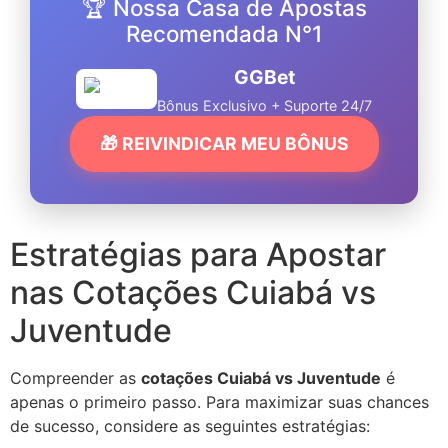
🏆 Nossa Casa de Apostas
Recomendada N°1
GGBet
Bônus Exclusivo + Suporte 24/7
🎁 REIVINDICAR MEU BÔNUS
Estratégias para Apostar
nas Cotações Cuiabá vs
Juventude
Compreender as
cotações Cuiabá vs Juventude
é
apenas o primeiro passo. Para maximizar suas chances
de sucesso, considere as seguintes estratégias: