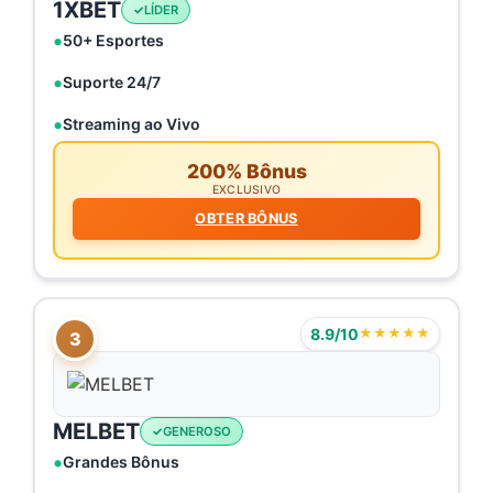
1XBET
LÍDER
50+ Esportes
Suporte 24/7
Streaming ao Vivo
200% Bônus
EXCLUSIVO
OBTER BÔNUS
8.9/10
★★★★★
3
MELBET
GENEROSO
Grandes Bônus