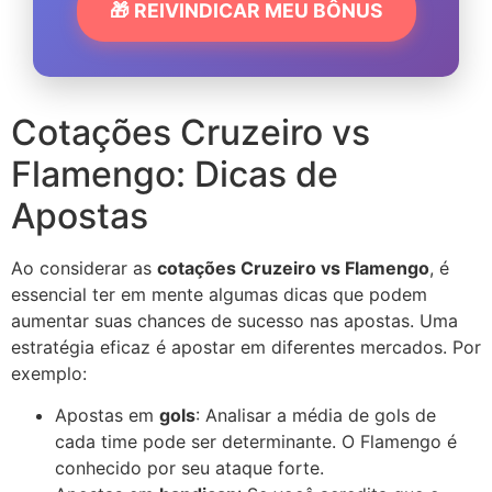
🎁 REIVINDICAR MEU BÔNUS
Cotações Cruzeiro vs
Flamengo: Dicas de
Apostas
Ao considerar as
cotações Cruzeiro vs Flamengo
, é
essencial ter em mente algumas dicas que podem
aumentar suas chances de sucesso nas apostas. Uma
estratégia eficaz é apostar em diferentes mercados. Por
exemplo:
Apostas em
gols
: Analisar a média de gols de
cada time pode ser determinante. O Flamengo é
conhecido por seu ataque forte.