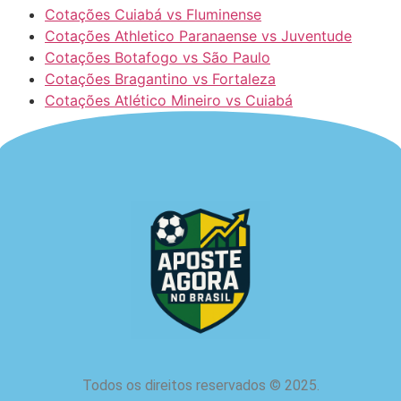
Cotações Cuiabá vs Fluminense
Cotações Athletico Paranaense vs Juventude
Cotações Botafogo vs São Paulo
Cotações Bragantino vs Fortaleza
Cotações Atlético Mineiro vs Cuiabá
Todos os direitos reservados
©
2025.