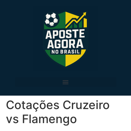
Cotações Cruzeiro
vs Flamengo