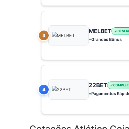
MELBET
GENER
3
Grandes Bônus
22BET
COMPLE
4
Pagamentos Rápid
Cotações Atlético Goia