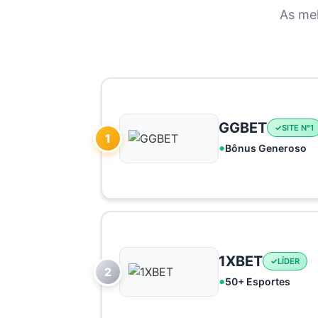
As mel
GGBET
SITE N°1
1
Bônus Generoso
1XBET
LÍDER
2
50+ Esportes