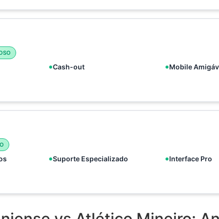
OSO
Cash-out
Mobile Amigáv
TO
os
Suporte Especializado
Interface Pro
niense vs Atlético Mineiro: A