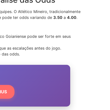
quipes. O Atlético Mineiro, tradicionalmente
se pode ter odds variando de
3.50
a
4.00
.
ico Goianiense pode ser forte em seus
que as escalações antes do jogo.
o das odds.
NUS