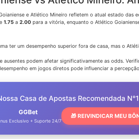
Goianiense e Atlético Mineiro refletem o atual estado das e
de
1.75
a
2.00
para a vitória, enquanto o Atlético Goianien
uma ter um desempenho superior fora de casa, mas o Atlét
ausentes podem afetar significativamente as odds. Verifi
desempenho em jogos diretos pode influenciar a percepçã
Nossa Casa de Apostas Recomendada N°1
GGBet
🎁 REIVINDICAR MEU BÔ
nus Exclusivo + Suporte 24/7