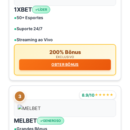
1XBET
LÍDER
50+ Esportes
Suporte 24/7
Streaming ao Vivo
200% Bônus
EXCLUSIVO
OBTER BÔNUS
8.9/10
★★★★★
3
MELBET
GENEROSO
Grandes Bônus