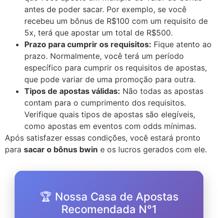
antes de poder sacar. Por exemplo, se você
recebeu um bônus de R$100 com um requisito de
5x, terá que apostar um total de R$500.
Prazo para cumprir os requisitos:
Fique atento ao
prazo. Normalmente, você terá um período
específico para cumprir os requisitos de apostas,
que pode variar de uma promoção para outra.
Tipos de apostas válidas:
Não todas as apostas
contam para o cumprimento dos requisitos.
Verifique quais tipos de apostas são elegíveis,
como apostas em eventos com odds mínimas.
Após satisfazer essas condições, você estará pronto
para
sacar o bônus bwin
e os lucros gerados com ele.
🏆 Nossa Casa de Apostas
Recomendada N°1