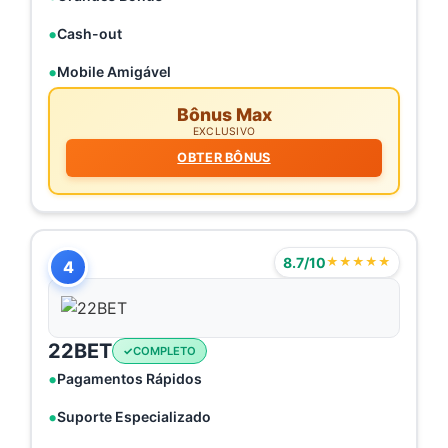
Cash-out
Mobile Amigável
Bônus Max
EXCLUSIVO
OBTER BÔNUS
8.7/10
★★★★★
4
22BET
COMPLETO
Pagamentos Rápidos
Suporte Especializado