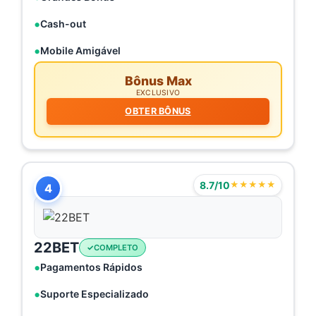
Cash-out
Mobile Amigável
Bônus Max
EXCLUSIVO
OBTER BÔNUS
8.7/10
★★★★★
4
22BET
COMPLETO
Pagamentos Rápidos
Suporte Especializado