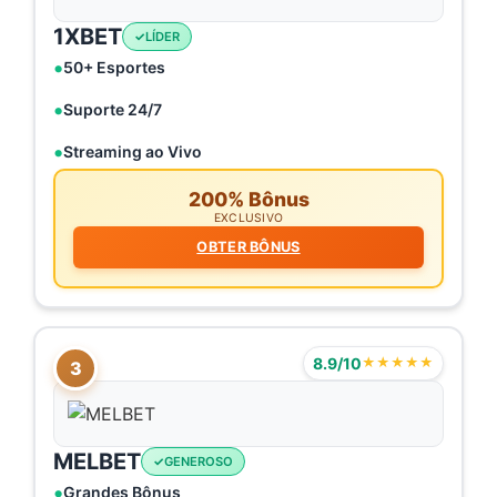
1XBET
LÍDER
50+ Esportes
Suporte 24/7
Streaming ao Vivo
200% Bônus
EXCLUSIVO
OBTER BÔNUS
8.9/10
★★★★★
3
MELBET
GENEROSO
Grandes Bônus