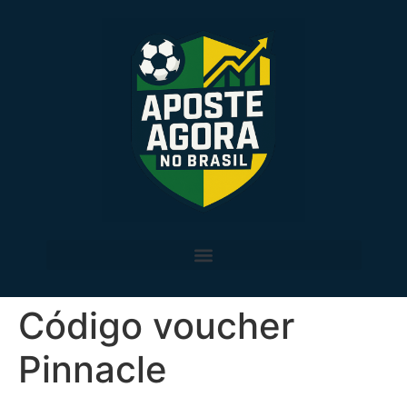
Código voucher
Pinnacle