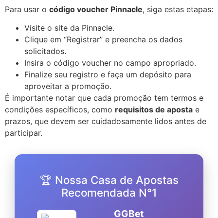
Para usar o
código voucher Pinnacle
, siga estas etapas:
Visite o site da Pinnacle.
Clique em “Registrar” e preencha os dados
solicitados.
Insira o código voucher no campo apropriado.
Finalize seu registro e faça um depósito para
aproveitar a promoção.
É importante notar que cada promoção tem termos e
condições específicos, como
requisitos de aposta
e
prazos, que devem ser cuidadosamente lidos antes de
participar.
🏆 Nossa Casa de Apostas
Recomendada N°1
GGBet