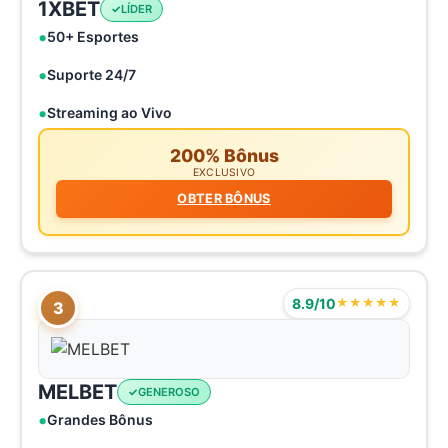
1XBET
LÍDER
50+ Esportes
Suporte 24/7
Streaming ao Vivo
200% Bônus
EXCLUSIVO
OBTER BÔNUS
8.9/10
★★★★★
3
MELBET
GENEROSO
Grandes Bônus