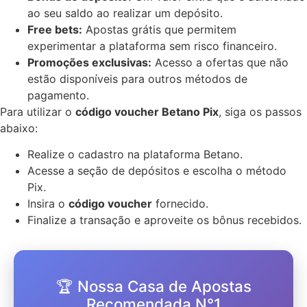
ao seu saldo ao realizar um depósito.
Free bets:
Apostas grátis que permitem
experimentar a plataforma sem risco financeiro.
Promoções exclusivas:
Acesso a ofertas que não
estão disponíveis para outros métodos de
pagamento.
Para utilizar o
código voucher Betano Pix
, siga os passos
abaixo:
Realize o cadastro na plataforma Betano.
Acesse a seção de depósitos e escolha o método
Pix.
Insira o
código voucher
fornecido.
Finalize a transação e aproveite os bônus recebidos.
🏆 Nossa Casa de Apostas
Recomendada N°1