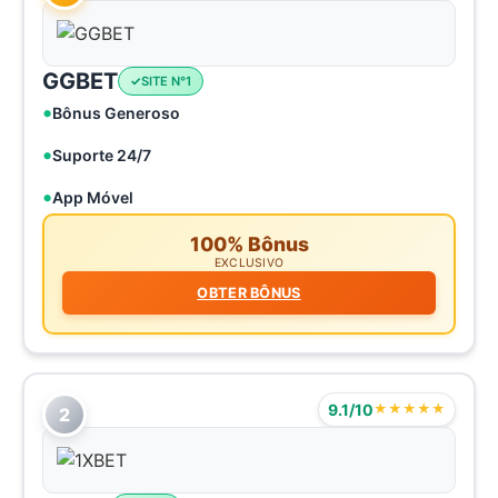
GGBET
SITE N°1
Bônus Generoso
Suporte 24/7
App Móvel
100% Bônus
EXCLUSIVO
OBTER BÔNUS
9.1/10
★★★★★
2