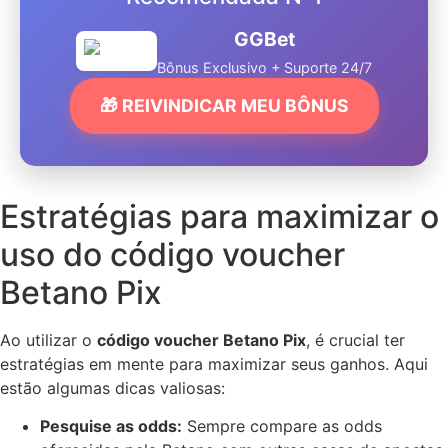
GGBet
Bônus Exclusivo + Suporte 24/7
🎁 REIVINDICAR MEU BÔNUS
Estratégias para maximizar o
uso do código voucher
Betano Pix
Ao utilizar o
código voucher Betano Pix
, é crucial ter
estratégias em mente para maximizar seus ganhos. Aqui
estão algumas dicas valiosas:
Pesquise as odds:
Sempre compare as odds