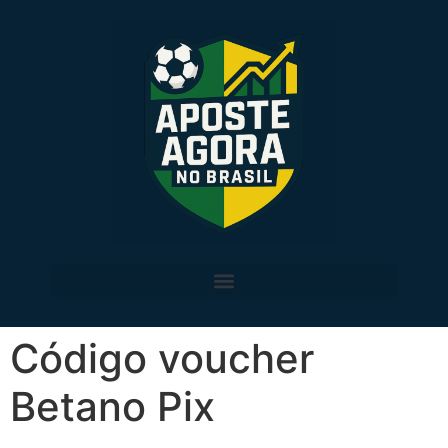
Código voucher
Betano Pix