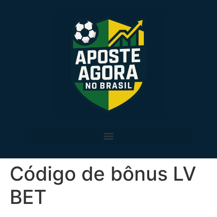
Código de bônus LV
BET