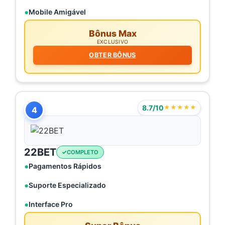
Mobile Amigável
Bônus Max
EXCLUSIVO
OBTER BÔNUS
8.7/10
★★★★★
4
22BET
COMPLETO
Pagamentos Rápidos
Suporte Especializado
Interface Pro