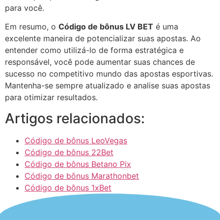
para você.
Em resumo, o
Código de bônus LV BET
é uma
excelente maneira de potencializar suas apostas. Ao
entender como utilizá-lo de forma estratégica e
responsável, você pode aumentar suas chances de
sucesso no competitivo mundo das apostas esportivas.
Mantenha-se sempre atualizado e analise suas apostas
para otimizar resultados.
Artigos relacionados:
Código de bônus LeoVegas
Código de bônus 22Bet
Código de bônus Betano Pix
Código de bônus Marathonbet
Código de bônus 1xBet