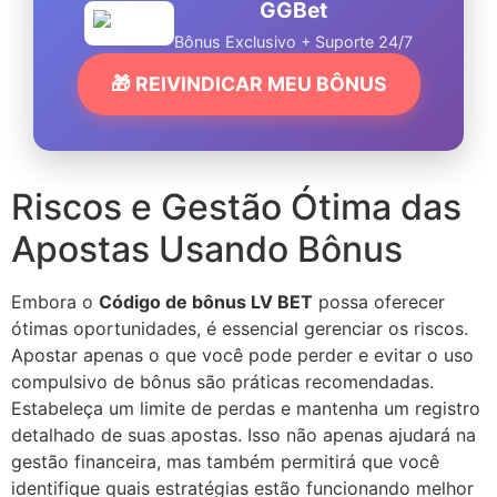
GGBet
Bônus Exclusivo + Suporte 24/7
🎁 REIVINDICAR MEU BÔNUS
Riscos e Gestão Ótima das
Apostas Usando Bônus
Embora o
Código de bônus LV BET
possa oferecer
ótimas oportunidades, é essencial gerenciar os riscos.
Apostar apenas o que você pode perder e evitar o uso
compulsivo de bônus são práticas recomendadas.
Estabeleça um limite de perdas e mantenha um registro
detalhado de suas apostas. Isso não apenas ajudará na
gestão financeira, mas também permitirá que você
identifique quais estratégias estão funcionando melhor