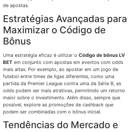
de apostas.
Estratégias Avançadas para
Maximizar o Código de
Bônus
Uma estratégia eficaz é utilizar o
Código de bônus LV
BET
em conjunto com apostas em eventos com odds
mais altas. Por exemplo, ao apostar em um jogo de
futebol entre times de ligas diferentes, como uma
partida da Premier League contra uma da Série B, as
odds podem ser mais atrativas, permitindo um retorno
maior sobre o investimento. Além disso, sempre que
possível, explore as promoções de cashback que
podem ser combinadas com o bônus inicial.
Tendências do Mercado e