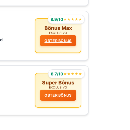
8.9/10
★★★★★
Bônus Max
EXCLUSIVO
el
OBTER BÔNUS
8.7/10
★★★★★
Super Bônus
EXCLUSIVO
OBTER BÔNUS