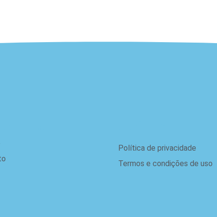
bre nós
Jurídica
e
Política de privacidade
to
Termos e condições de uso