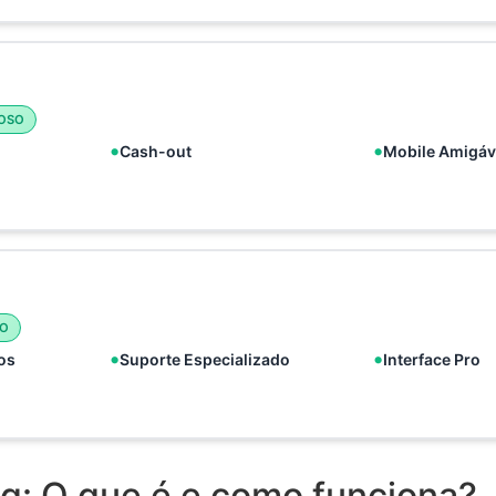
OSO
Cash-out
Mobile Amigáv
TO
os
Suporte Especializado
Interface Pro
g: O que é e como funciona?