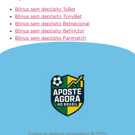
Bônus sem depósito 1xBet
Bônus sem depósito TonyBet
Bônus sem depósito Betnacional
Bônus sem depósito BetVictor
Bônus sem depósito Parimatch
Todos os direitos reservados
©
2025.