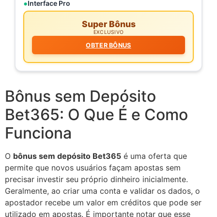
Interface Pro
Super Bônus
EXCLUSIVO
OBTER BÔNUS
Bônus sem Depósito
Bet365: O Que É e Como
Funciona
O
bônus sem depósito Bet365
é uma oferta que
permite que novos usuários façam apostas sem
precisar investir seu próprio dinheiro inicialmente.
Geralmente, ao criar uma conta e validar os dados, o
apostador recebe um valor em créditos que pode ser
utilizado em apostas. É importante notar que esse