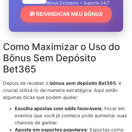
Bônus Exclusivo + Suporte 24/7
🎁 REIVINDICAR MEU BÔNUS
Como Maximizar o Uso do
Bônus Sem Depósito
Bet365
Depois de receber o
bônus sem depósito Bet365
, é
crucial utilizá-lo de maneira estratégica. Aqui estão
algumas dicas que podem ajudar:
Escolha apostas com odds favoráveis:
Focar em
eventos que você já conhece pode aumentar suas
chances de ganhar.
Aposte em esportes populares:
Esportes como