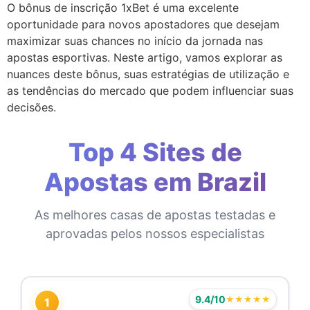
O bônus de inscrição 1xBet é uma excelente
oportunidade para novos apostadores que desejam
maximizar suas chances no início da jornada nas
apostas esportivas. Neste artigo, vamos explorar as
nuances deste bônus, suas estratégias de utilização e
as tendências do mercado que podem influenciar suas
decisões.
Top 4 Sites de
Apostas em Brazil
As melhores casas de apostas testadas e
aprovadas pelos nossos especialistas
9.4/10
★★★★★
1