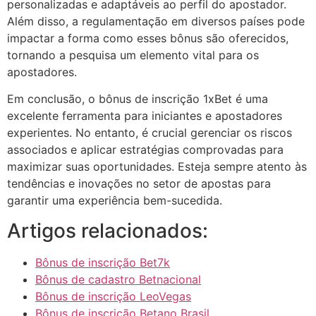
personalizadas e adaptáveis ao perfil do apostador.
Além disso, a regulamentação em diversos países pode
impactar a forma como esses bônus são oferecidos,
tornando a pesquisa um elemento vital para os
apostadores.
Em conclusão, o bônus de inscrição 1xBet é uma
excelente ferramenta para iniciantes e apostadores
experientes. No entanto, é crucial gerenciar os riscos
associados e aplicar estratégias comprovadas para
maximizar suas oportunidades. Esteja sempre atento às
tendências e inovações no setor de apostas para
garantir uma experiência bem-sucedida.
Artigos relacionados:
Bônus de inscrição Bet7k
Bônus de cadastro Betnacional
Bônus de inscrição LeoVegas
Bônus de inscrição Betano Brasil