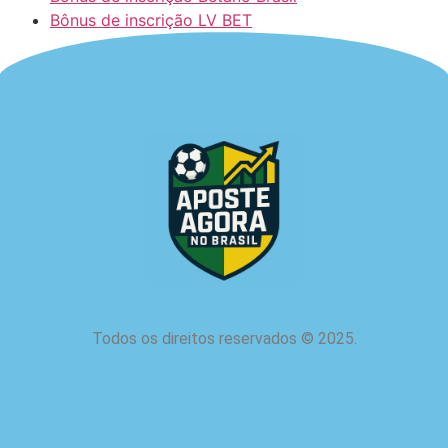
Bônus de inscrição LV BET
Todos os direitos reservados
©
2025.