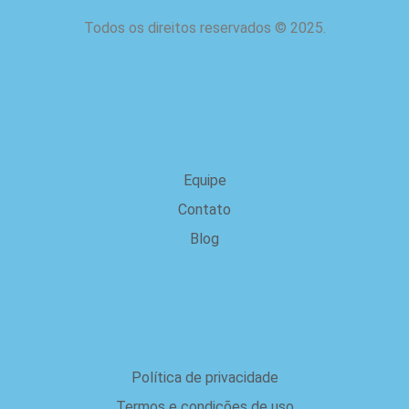
Todos os direitos reservados
©
2025.
Sobre nós
Equipe
Contato
Blog
Jurídica
Política de privacidade
Termos e condições de uso