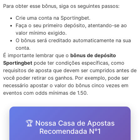
Para obter esse bônus, siga os seguintes passos:
Crie uma conta na Sportingbet.
Faça o seu primeiro depósito, atentando-se ao
valor mínimo exigido.
O bônus será creditado automaticamente na sua
conta.
É importante lembrar que o
bônus de depósito
Sportingbet
pode ter condições específicas, como
requisitos de aposta que devem ser cumpridos antes de
você poder retirar os ganhos. Por exemplo, pode ser
necessário apostar o valor do bônus cinco vezes em
eventos com odds mínimas de 1.50.
🏆 Nossa Casa de Apostas
Recomendada N°1