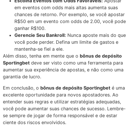
Escolha Eventos com Odds Favoráveis:
Apostar
em eventos com odds mais altas aumenta suas
chances de retorno. Por exemplo, se você apostar
R$50 em um evento com odds de 2.00, você pode
ganhar R$100.
Gerencie Seu Bankroll:
Nunca aposte mais do que
você pode perder. Defina um limite de gastos e
mantenha-se fiel a ele.
Além disso, tenha em mente que o
bônus de depósito
Sportingbet
deve ser visto como uma ferramenta para
aumentar sua experiência de apostas, e não como uma
garantia de lucro.
Em conclusão, o
bônus de depósito Sportingbet
é uma
excelente oportunidade para novos apostadores. Ao
entender suas regras e utilizar estratégias adequadas,
você pode aumentar suas chances de sucesso. Lembre-
se sempre de jogar de forma responsável e de estar
ciente dos riscos envolvidos.