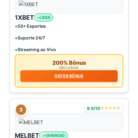
1XBET
LÍDER
50+ Esportes
Suporte 24/7
Streaming ao Vivo
200% Bônus
EXCLUSIVO
OBTER BÔNUS
8.9/10
★★★★★
3
MELBET
GENEROSO