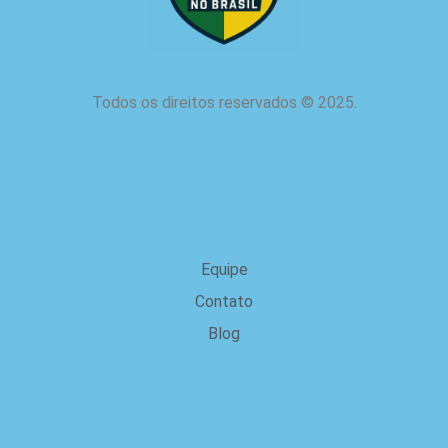
Todos os direitos reservados
©
2025.
Sobre nós
Equipe
Contato
Blog
Jurídica