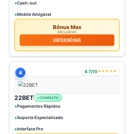
Cash-out
Mobile Amigável
Bônus Max
EXCLUSIVO
OBTER BÔNUS
8.7/10
★★★★★
4
22BET
COMPLETO
Pagamentos Rápidos
Suporte Especializado
Interface Pro