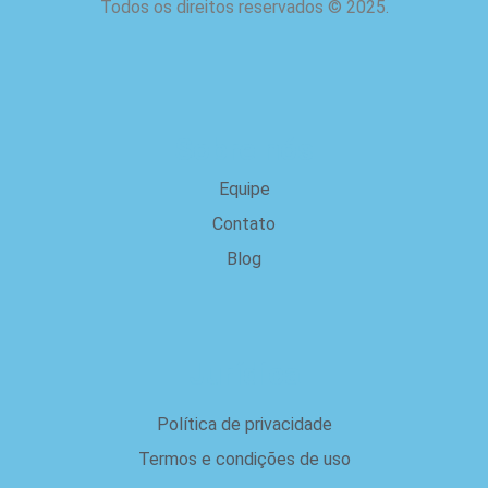
Todos os direitos reservados
©
2025.
Sobre nós
Equipe
Contato
Blog
Jurídica
Política de privacidade
Termos e condições de uso