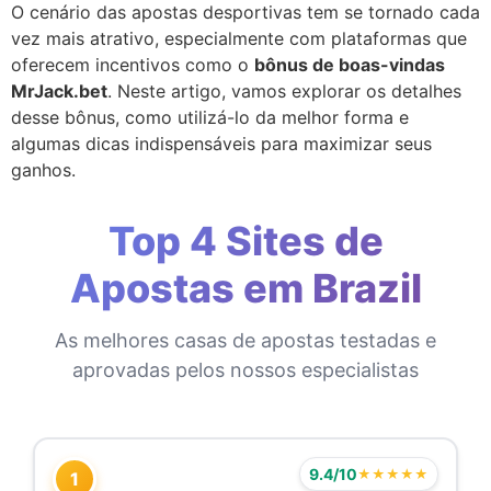
O cenário das apostas desportivas tem se tornado cada
vez mais atrativo, especialmente com plataformas que
oferecem incentivos como o
bônus de boas-vindas
MrJack.bet
. Neste artigo, vamos explorar os detalhes
desse bônus, como utilizá-lo da melhor forma e
algumas dicas indispensáveis para maximizar seus
ganhos.
Top 4 Sites de
Apostas em Brazil
As melhores casas de apostas testadas e
aprovadas pelos nossos especialistas
9.4/10
★★★★★
1