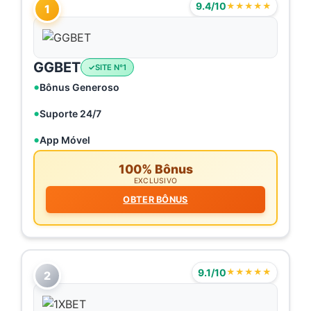
9.4/10
★★★★★
1
GGBET
SITE N°1
Bônus Generoso
Suporte 24/7
App Móvel
100% Bônus
EXCLUSIVO
OBTER BÔNUS
9.1/10
★★★★★
2