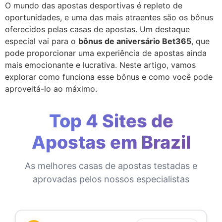
O mundo das apostas desportivas é repleto de
oportunidades, e uma das mais atraentes são os bônus
oferecidos pelas casas de apostas. Um destaque
especial vai para o
bônus de aniversário Bet365
, que
pode proporcionar uma experiência de apostas ainda
mais emocionante e lucrativa. Neste artigo, vamos
explorar como funciona esse bônus e como você pode
aproveitá-lo ao máximo.
Top 4 Sites de
Apostas em Brazil
As melhores casas de apostas testadas e
aprovadas pelos nossos especialistas