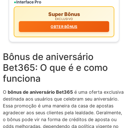
Interface Pro
Super Bônus
EXCLUSIVO
OBTER BÔNUS
Bônus de aniversário
Bet365: O que é e como
funciona
O
bônus de aniversário Bet365
é uma oferta exclusiva
destinada aos usuários que celebram seu aniversário.
Essa promoção é uma maneira da casa de apostas
agradecer aos seus clientes pela lealdade. Geralmente,
o bônus pode vir na forma de créditos de aposta ou
odds melhoradas, dependendo da política vigente no