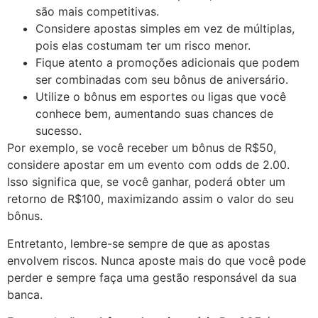
são mais competitivas.
Considere apostas simples em vez de múltiplas,
pois elas costumam ter um risco menor.
Fique atento a promoções adicionais que podem
ser combinadas com seu bônus de aniversário.
Utilize o bônus em esportes ou ligas que você
conhece bem, aumentando suas chances de
sucesso.
Por exemplo, se você receber um bônus de R$50,
considere apostar em um evento com odds de 2.00.
Isso significa que, se você ganhar, poderá obter um
retorno de R$100, maximizando assim o valor do seu
bônus.
Entretanto, lembre-se sempre de que as apostas
envolvem riscos. Nunca aposte mais do que você pode
perder e sempre faça uma gestão responsável da sua
banca.