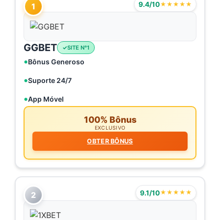
9.4/10
★★★★★
1
GGBET
SITE N°1
Bônus Generoso
Suporte 24/7
App Móvel
100% Bônus
EXCLUSIVO
OBTER BÔNUS
9.1/10
★★★★★
2