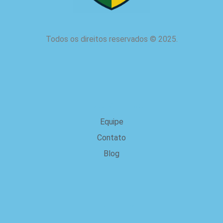
Todos os direitos reservados
©
2025.
Sobre nós
Equipe
Contato
Blog
Jurídica