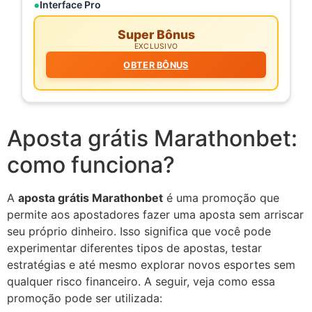
Interface Pro
Super Bônus
EXCLUSIVO
OBTER BÔNUS
Aposta grátis Marathonbet:
como funciona?
A
aposta grátis Marathonbet
é uma promoção que
permite aos apostadores fazer uma aposta sem arriscar
seu próprio dinheiro. Isso significa que você pode
experimentar diferentes tipos de apostas, testar
estratégias e até mesmo explorar novos esportes sem
qualquer risco financeiro. A seguir, veja como essa
promoção pode ser utilizada: