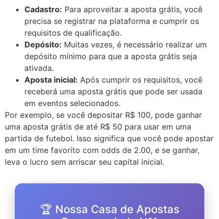
Cadastro:
Para aproveitar a aposta grátis, você
precisa se registrar na plataforma e cumprir os
requisitos de qualificação.
Depósito:
Muitas vezes, é necessário realizar um
depósito mínimo para que a aposta grátis seja
ativada.
Aposta inicial:
Após cumprir os requisitos, você
receberá uma aposta grátis que pode ser usada
em eventos selecionados.
Por exemplo, se você depositar R$ 100, pode ganhar
uma aposta grátis de até R$ 50 para usar em uma
partida de futebol. Isso significa que você pode apostar
em um time favorito com odds de 2.00, e se ganhar,
leva o lucro sem arriscar seu capital inicial.
🏆 Nossa Casa de Apostas