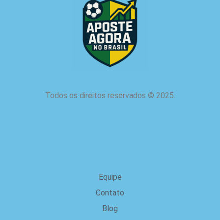
Todos os direitos reservados
©
2025.
Sobre nós
Equipe
Contato
Blog