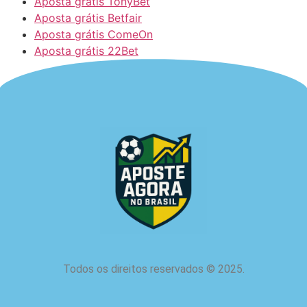
Aposta grátis TonyBet
Aposta grátis Betfair
Aposta grátis ComeOn
Aposta grátis 22Bet
Todos os direitos reservados
©
2025.