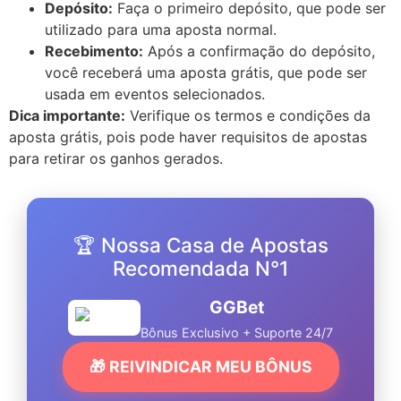
Depósito:
Faça o primeiro depósito, que pode ser
utilizado para uma aposta normal.
Recebimento:
Após a confirmação do depósito,
você receberá uma aposta grátis, que pode ser
usada em eventos selecionados.
Dica importante:
Verifique os termos e condições da
aposta grátis, pois pode haver requisitos de apostas
para retirar os ganhos gerados.
🏆 Nossa Casa de Apostas
Recomendada N°1
GGBet
Bônus Exclusivo + Suporte 24/7
🎁 REIVINDICAR MEU BÔNUS