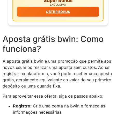
Super Bônus
EXCLUSIVO
OBTER BÔNUS
Aposta grátis bwin: Como
funciona?
A aposta grátis bwin é uma promoção que permite aos
novos usuários realizar uma aposta sem custos. Ao se
registrar na plataforma, você pode receber uma aposta
grátis, geralmente equivalente ao valor do seu primeiro
depósito ou uma quantia fixa.
Para aproveitar essa oferta, siga os passos abaixo:
Registro:
Crie uma conta na bwin e forneça as
informações necessárias.