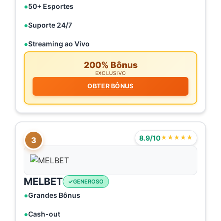
50+ Esportes
Suporte 24/7
Streaming ao Vivo
200% Bônus
EXCLUSIVO
OBTER BÔNUS
8.9/10
★★★★★
3
MELBET
GENEROSO
Grandes Bônus
Cash-out